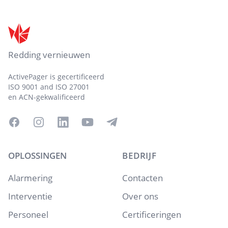
Footer
Redding vernieuwen
ActivePager is gecertificeerd
ISO 9001 and ISO 27001
en ACN-gekwalificeerd
Facebook
Instagram
LinkedIn
YouTube
Telegram
OPLOSSINGEN
BEDRIJF
Alarmering
Contacten
Interventie
Over ons
Personeel
Certificeringen