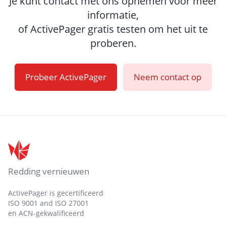
Je kunt contact met ons opnemen voor meer
informatie,
of ActivePager gratis testen om het uit te
proberen.
Probeer ActivePager
Neem contact op
Footer
Redding vernieuwen
ActivePager is gecertificeerd
ISO 9001 and ISO 27001
en ACN-gekwalificeerd