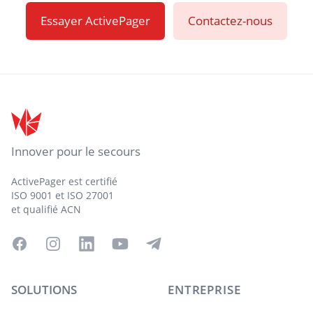
Essayer ActivePager
Contactez-nous
Pied de page
Innover pour le secours
ActivePager est certifié
ISO 9001 et ISO 27001
et qualifié ACN
Facebook
Instagram
LinkedIn
YouTube
Telegram
SOLUTIONS
ENTREPRISE