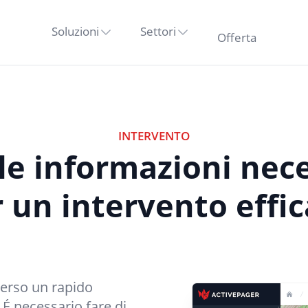
Soluzioni
Settori
Offerta
INTERVENTO
le informazioni nec
 un intervento effi
verso un rapido
 É necessario fare di