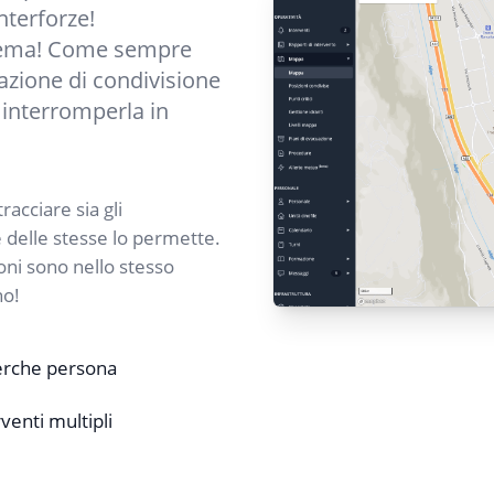
nterforze!
blema! Come sempre
zione di condivisione
 interromperla in
racciare sia gli
e delle stesse lo permette.
oni sono nello stesso
no!
erche persona
rventi multipli