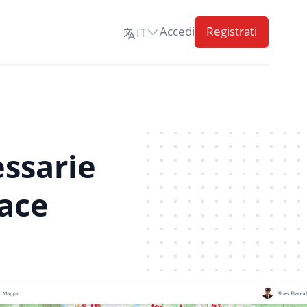
Accedi
Registrati
IT
Cambia lingua
essarie
cace