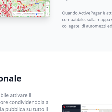
Quando ActivePager è attiv
compatibile, sulla mappa v
collegate, di automezzi ed
onale
le attivare il
tore condividendola a
a pubblica su tutto il