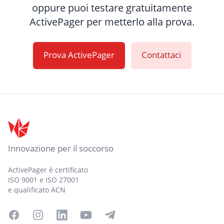
oppure puoi testare gratuitamente
ActivePager per metterlo alla prova.
Prova ActivePager
Contattaci
Footer
Innovazione per il soccorso
ActivePager è certificato
ISO 9001 e ISO 27001
e qualificato ACN
Facebook
Instagram
LinkedIn
YouTube
Telegram