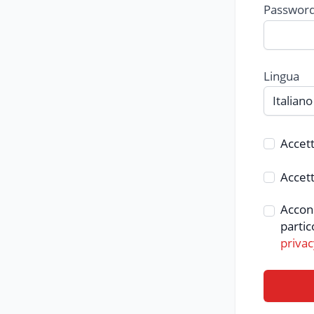
Passwor
Lingua
Accett
Accett
Accon
partico
privac