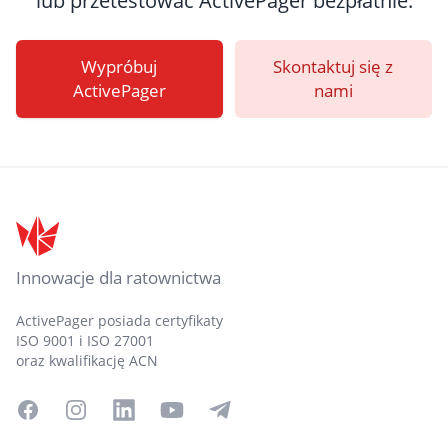
lub przetestować ActivePager bezpłatnie.
Wypróbuj
Skontaktuj się z
ActivePager
nami
Stopka
Innowacje dla ratownictwa
ActivePager posiada certyfikaty
ISO 9001 i ISO 27001
oraz kwalifikację ACN
Facebook
Instagram
LinkedIn
YouTube
Telegram