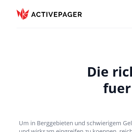
ActivePager
Die ri
fuer
Um in Berggebieten und schwierigem Gela
und wirksam eingreifen zu koennen, reic