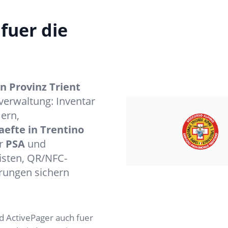
fuer die
 Provinz Trient
verwaltung: Inventar
ern,
aefte in Trentino
er
PSA
und
listen, QR/NFC-
rungen sichern
 ActivePager auch fuer