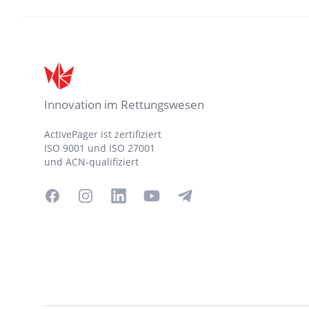
Fußzeile
Innovation im Rettungswesen
ActivePager ist zertifiziert
ISO 9001 und ISO 27001
und ACN-qualifiziert
Facebook
Instagram
LinkedIn
YouTube
Telegram